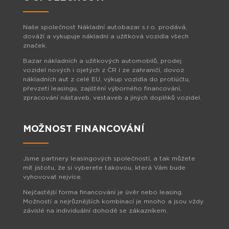
Naše společnost Nákladní autobazar s.r.o. prodává,
dováží a vykupuje nákladní a užitková vozidla všech
značek.
Bazar nákladních a užitkových automobilů, prodej
vozidel nových i ojetých z ČR i ze zahraničí, dovoz
nákladních aut z celé EU, výkup vozidla do protiúčtu,
převzetí leasingu, zajištění výborného financování,
zpracování nástaveb, vestaveb a jiných doplňků vozidel.
MOŽNOST FINANCOVÁNÍ
Jsme partnery leasingových společností, a tak můžete
mít jistotu, že si vyberete takovou, která Vám bude
vyhovovat nejvíce.
Nejčastější forma financování je úvěr nebo leasing.
Možností a nejrůznějších kombinací je mnoho a jsou vždy
závislé na individuální dohodě se zákazníkem.