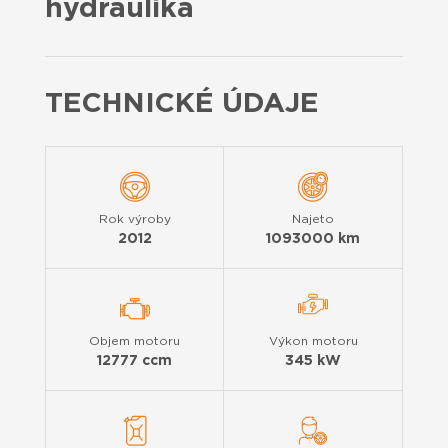
hydraulika
TECHNICKÉ ÚDAJE
Rok výroby
Najeto
2012
1093000 km
Objem motoru
Výkon motoru
12777 ccm
345 kW