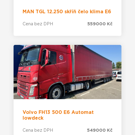
MAN TGL 12.250 skříň čelo klima E6
Cena bez DPH
559000 Kč
Volvo FH13 500 E6 Automat
lowdeck
Cena bez DPH
549000 Kč