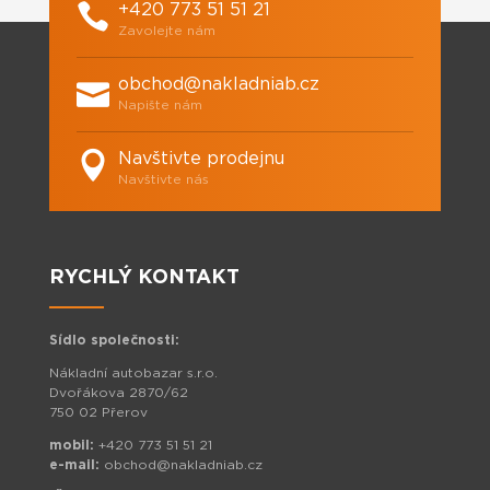
+420 773 51 51 21
Zavolejte nám
obchod@nakladniab.cz
Napište nám
Navštivte prodejnu
Navštivte nás
RYCHLÝ KONTAKT
Sídlo společnosti:
Nákladní autobazar s.r.o.
Dvořákova 2870/62
750 02 Přerov
mobil:
+420 773 51 51 21
e-mail:
obchod@nakladniab.cz